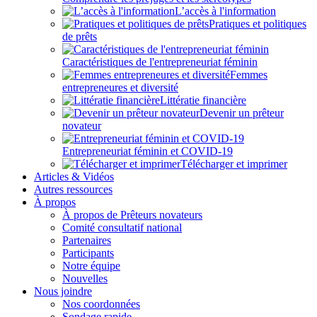
L’accès à l'information
Pratiques et politiques
de prêts
Caractéristiques de l'entrepreneuriat féminin
Femmes
entrepreneures et diversité
Littératie financière
Devenir un prêteur
novateur
Entrepreneuriat féminin et COVID-19
Télécharger et imprimer
Articles & Vidéos
Autres ressources
À propos
À propos de Prêteurs novateurs
Comité consultatif national
Partenaires
Participants
Notre équipe
Nouvelles
Nous joindre
Nos coordonnées
Sondage rapide