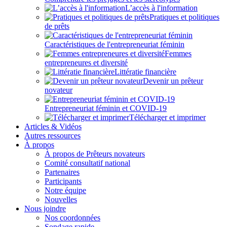
L’accès à l'information
Pratiques et politiques
de prêts
Caractéristiques de l'entrepreneuriat féminin
Femmes
entrepreneures et diversité
Littératie financière
Devenir un prêteur
novateur
Entrepreneuriat féminin et COVID-19
Télécharger et imprimer
Articles & Vidéos
Autres ressources
À propos
À propos de Prêteurs novateurs
Comité consultatif national
Partenaires
Participants
Notre équipe
Nouvelles
Nous joindre
Nos coordonnées
Sondage rapide