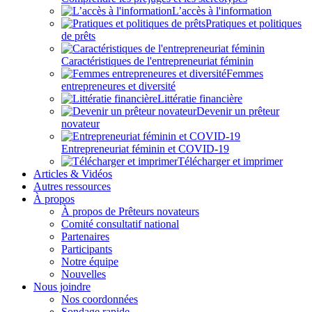
L’accès à l'information
Pratiques et politiques
de prêts
Caractéristiques de l'entrepreneuriat féminin
Femmes
entrepreneures et diversité
Littératie financière
Devenir un prêteur
novateur
Entrepreneuriat féminin et COVID-19
Télécharger et imprimer
Articles & Vidéos
Autres ressources
À propos
À propos de Prêteurs novateurs
Comité consultatif national
Partenaires
Participants
Notre équipe
Nouvelles
Nous joindre
Nos coordonnées
Sondage rapide