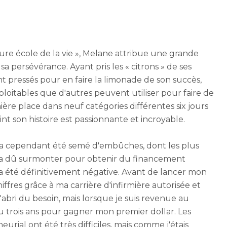
re école de la vie », Melane attribue une grande
 sa persévérance. Ayant pris les « citrons » de ses
ant pressés pour en faire la limonade de son succès,
ploitables que d'autres peuvent utiliser pour faire de
ière place dans neuf catégories différentes six jours
nt son histoire est passionnante et incroyable.
e a cependant été semé d'embûches, dont les plus
e a dû surmonter pour obtenir du financement
a été définitivement négative. Avant de lancer mon
hiffres grâce à ma carrière d'infirmière autorisée et
 l'abri du besoin, mais lorsque je suis revenue au
lu trois ans pour gagner mon premier dollar. Les
ial ont été très difficiles, mais comme j'étais