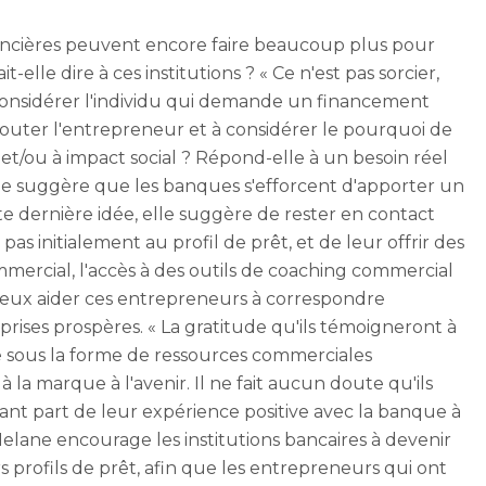
financières peuvent encore faire beaucoup plus pour
lle dire à ces institutions ? « Ce n'est pas sorcier,
considérer l'individu qui demande un financement
outer l'entrepreneur et à considérer le pourquoi de
t et/ou à impact social ? Répond-elle à un besoin réel
ane suggère que les banques s'efforcent d'apporter un
e dernière idée, elle suggère de rester en contact
s initialement au profil de prêt, et de leur offrir des
mercial, l'accès à des outils de coaching commercial
mieux aider ces entrepreneurs à correspondre
rises prospères. « La gratitude qu'ils témoigneront à
ue sous la forme de ressources commerciales
à la marque à l'avenir. Il ne fait aucun doute qu'ils
ant part de leur expérience positive avec la banque à
Melane encourage les institutions bancaires à devenir
rs profils de prêt, afin que les entrepreneurs qui ont