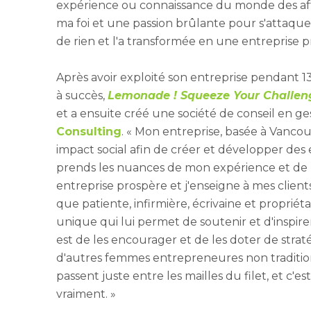
expérience ou connaissance du monde des affai
ma foi et une passion brûlante pour s'attaquer
de rien et l'a transformée en une entreprise p
Après avoir exploité son entreprise pendant 13 a
à succès,
Lemonade ! Squeeze Your Challengi
et a ensuite créé une société de conseil en g
Consulting
. « Mon entreprise, basée à Vancou
impact social afin de créer et développer des 
prends les nuances de mon expérience et de
entreprise prospère et j'enseigne à mes clie
que patiente, infirmière, écrivaine et proprié
unique qui lui permet de soutenir et d'inspir
est de les encourager et de les doter de stratég
d'autres femmes entrepreneures non traditio
passent juste entre les mailles du filet, et c'e
vraiment. »