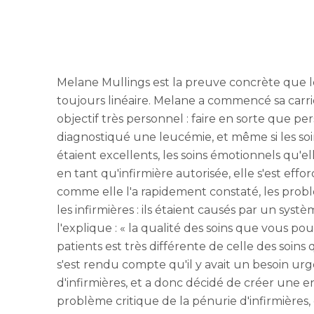
Melane Mullings est la preuve concrète que le
toujours linéaire. Melane a commencé sa carriè
objectif très personnel : faire en sorte que per
diagnostiqué une leucémie, et même si les soi
étaient excellents, les soins émotionnels qu'el
en tant qu'infirmière autorisée, elle s'est effor
comme elle l'a rapidement constaté, les probl
les infirmières : ils étaient causés par un s
l'explique : « la qualité des soins que vous p
patients est très différente de celle des soins 
s'est rendu compte qu'il y avait un besoin u
d'infirmières, et a donc décidé de créer une 
problème critique de la pénurie d'infirmières,