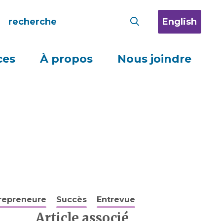
English
ces
À propos
Nous joindre
repreneure
Succès
Entrevue
Article associé