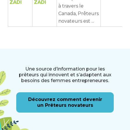
ZADI
à travers le
Canada, Prêteurs
novateurs est ...
Une source d’information pour les
prêteurs qui innovent et s’adaptent aux
besoins des femmes entrepreneures.
Découvrez comment devenir
un Prêteurs novateurs