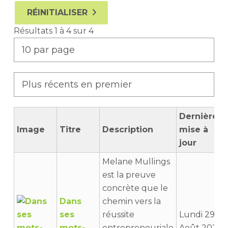
RÉINITIALISER
Résultats 1 à 4 sur 4
Dernière
Image
Titre
Description
mise à
jour
Melane Mullings
est la preuve
concrète que le
Dans
chemin vers la
ses
réussite
Lundi 29
mots-
entrepreneuriale
Août 2022