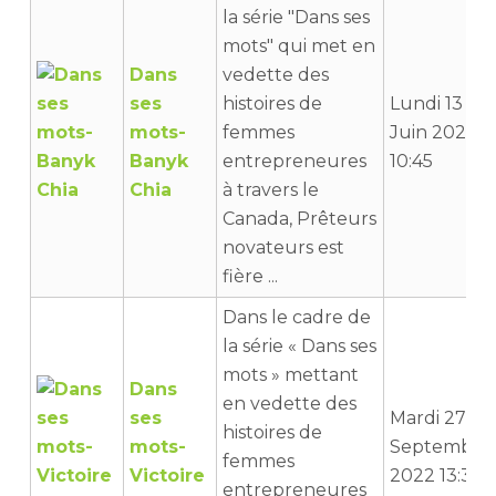
la série "Dans ses
mots" qui met en
Dans
vedette des
ses
histoires de
Lundi 13
mots-
femmes
Juin 2022
Banyk
entrepreneures
10:45
Chia
à travers le
Canada, Prêteurs
novateurs est
fière ...
Dans le cadre de
la série « Dans ses
mots » mettant
Dans
en vedette des
ses
Mardi 27
histoires de
mots-
Septembre
femmes
Victoire
2022 13:34
entrepreneures