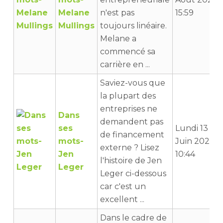
Melane
n'est pas
15:59
Mullings
toujours linéaire.
Melane a
commencé sa
carrière en ...
Saviez-vous que
la plupart des
entreprises ne
Dans
demandent pas
ses
Lundi 13
de financement
mots-
Juin 2022
externe ? Lisez
Jen
10:44
l'histoire de Jen
Leger
Leger ci-dessous
car c'est un
excellent ...
Dans le cadre de