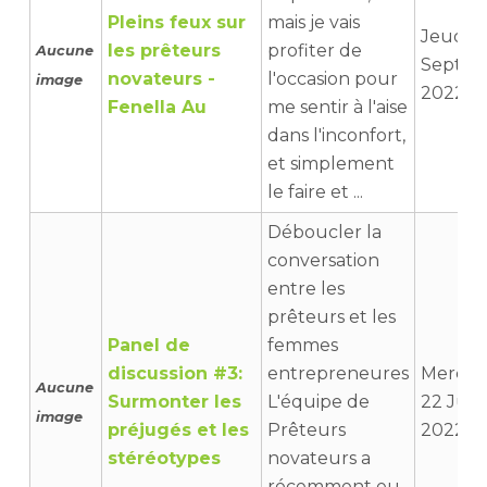
Pleins feux sur
mais je vais
Jeudi 2
les prêteurs
profiter de
Aucune
Septe
novateurs -
l'occasion pour
image
2022 0
Fenella Au
me sentir à l'aise
dans l'inconfort,
et simplement
le faire et ...
Déboucler la
conversation
entre les
prêteurs et les
Panel de
femmes
discussion #3:
entrepreneures
Mercre
Aucune
Surmonter les
L'équipe de
22 Juin
image
préjugés et les
Prêteurs
2022 11
stéréotypes
novateurs a
récemment eu