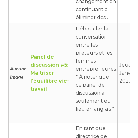
changement en
continuant à
éliminer des ...
Déboucler la
conversation
entre les
prêteurs et les
Panel de
femmes
discussion #5:
Jeudi 5
entrepreneures
Aucune
Maîtriser
Janvier
* À noter que
image
l'équilibre vie-
2023 09
ce panel de
travail
discussion a
seulement eu
lieu en anglais *
...
En tant que
directrice de