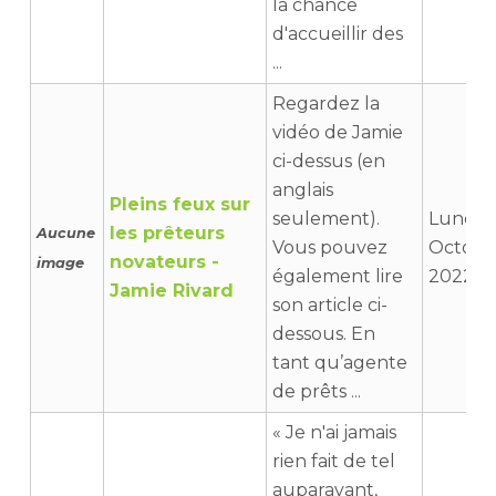
la chance
d'accueillir des
...
Regardez la
vidéo de Jamie
ci-dessus (en
anglais
Pleins feux sur
seulement).
Lundi 1
les prêteurs
Aucune
Vous pouvez
Octobr
novateurs -
image
également lire
2022 14
Jamie Rivard
son article ci-
dessous. En
tant qu’agente
de prêts ...
« Je n'ai jamais
rien fait de tel
auparavant,