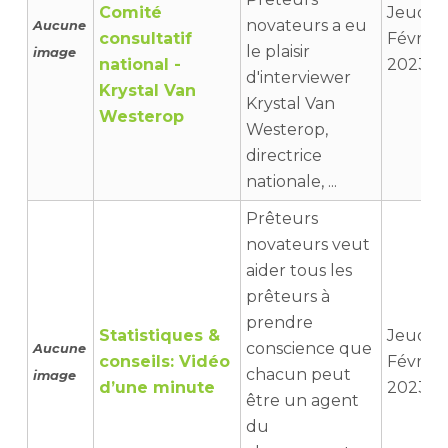
Comité
Jeudi 9
novateurs a eu
Aucune
consultatif
Février
le plaisir
image
national -
2023 14
d'interviewer
Krystal Van
Krystal Van
Westerop
Westerop,
directrice
nationale, ...
Prêteurs
novateurs veut
aider tous les
prêteurs à
prendre
Statistiques &
Jeudi 2
conscience que
Aucune
conseils: Vidéo
Février
chacun peut
image
d’une minute
2023 09
être un agent
du