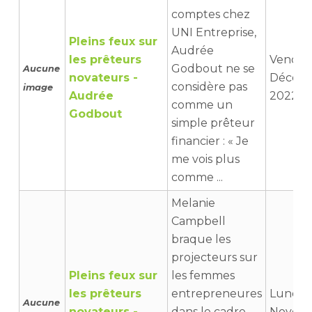
comptes chez
UNI Entreprise,
Pleins feux sur
Audrée
les prêteurs
Vendred
Godbout ne se
Aucune
novateurs -
Décem
considère pas
image
Audrée
2022 10
comme un
Godbout
simple prêteur
financier : « Je
me vois plus
comme ...
Melanie
Campbell
braque les
projecteurs sur
Pleins feux sur
les femmes
les prêteurs
entrepreneures
Lundi 1
Aucune
novateurs -
dans le cadre
Novem