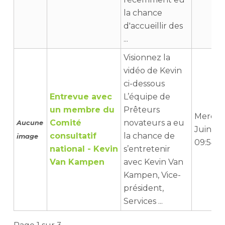
la chance
d'accueillir des
...
Visionnez la
vidéo de Kevin
ci-dessous
Entrevue avec
L’équipe de
un membre du
Prêteurs
Mercred
Comité
novateurs a eu
Aucune
Juin 2
consultatif
la chance de
image
09:54
national - Kevin
s’entretenir
Van Kampen
avec Kevin Van
Kampen, Vice-
président,
Services ...