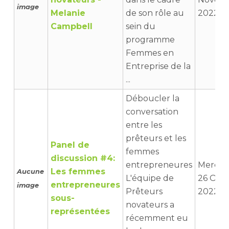
image
Melanie
de son rôle au
2022 14
Campbell
sein du
programme
Femmes en
Entreprise de la
...
Déboucler la
conversation
entre les
prêteurs et les
Panel de
femmes
discussion #4:
entrepreneures
Mercre
Les femmes
Aucune
L'équipe de
26 Oct
entrepreneures
image
Prêteurs
2022 0
sous-
novateurs a
représentées
récemment eu